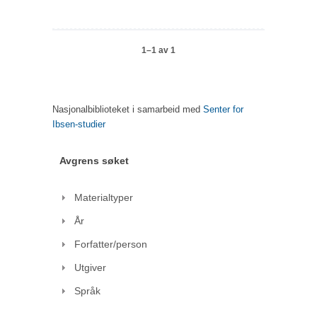
1–1 av 1
Nasjonalbiblioteket i samarbeid med
Senter for
Ibsen-studier
Avgrens søket
Materialtyper
År
Forfatter/person
Utgiver
Språk