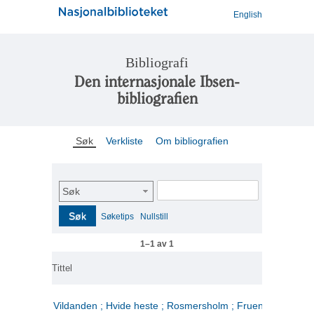
English
Bibliografi
Den internasjonale Ibsen-
bibliografien
Søk
Verkliste
Om bibliografien
Søk
Søk
Søketips
Nullstill
1–1 av 1
Tittel
Vildanden ; Hvide heste ; Rosmersholm ; Fruen fra havet