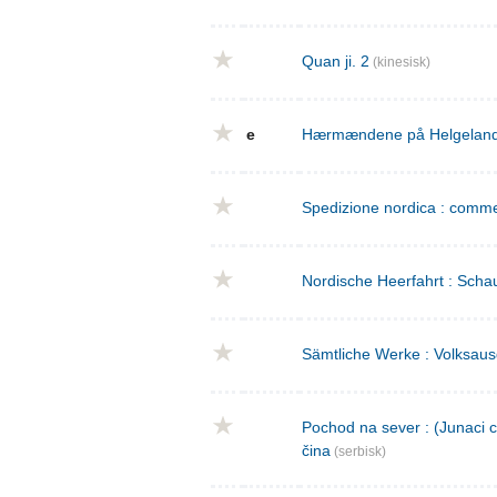
Quan ji. 2
(kinesisk)
e
Hærmændene på Helgeland : 
Spedizione nordica : commed
Nordische Heerfahrt : Schau
Sämtliche Werke : Volksaus
Pochod na sever : (Junaci c
čina
(serbisk)