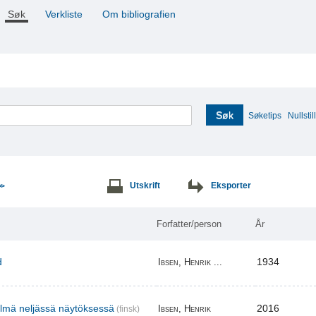
Søk
Verkliste
Om bibliografien
Søk
Søketips
Nullstill
Utskrift
Eksporter
>>
Forfatter/person
År
d
1934
Ibsen, Henrik ...
elmä neljässä näytöksessä
2016
Ibsen, Henrik
(finsk)