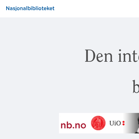
Den int
b