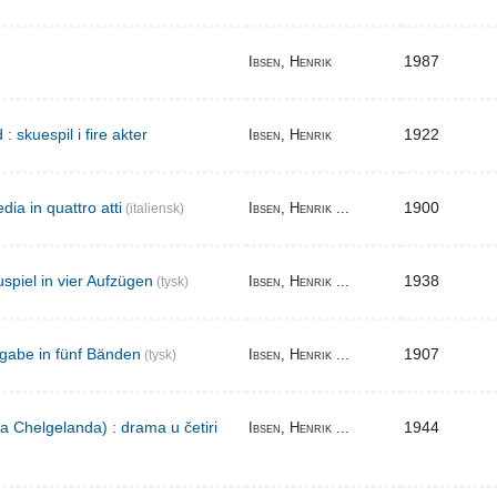
1987
Ibsen, Henrik
skuespil i fire akter
1922
Ibsen, Henrik
ia in quattro atti
1900
Ibsen, Henrik ...
(italiensk)
spiel in vier Aufzügen
1938
Ibsen, Henrik ...
(tysk)
gabe in fünf Bänden
1907
Ibsen, Henrik ...
(tysk)
a Chelgelanda) : drama u četiri
1944
Ibsen, Henrik ...