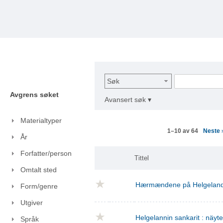
Søk
Avgrens søket
Avansert søk ▾
Materialtyper
Neste
1–10 av 64
År
Forfatter/person
Tittel
Omtalt sted
Hærmændene på Helgelan
Form/genre
Utgiver
Helgelannin sankarit : näyt
Språk