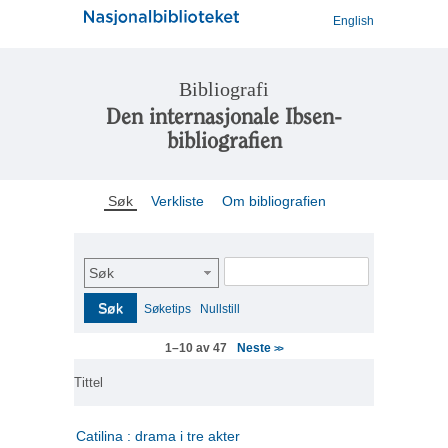
English
Bibliografi
Den internasjonale Ibsen-
bibliografien
Søk
Verkliste
Om bibliografien
Søk
Søk
Søketips
Nullstill
Neste
1–10 av 47
>>
Tittel
Catilina : drama i tre akter