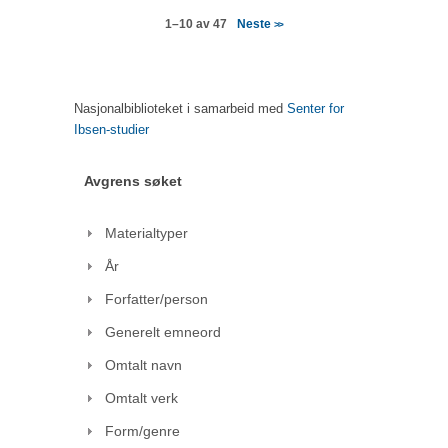
Neste
1–10 av 47
>>
Nasjonalbiblioteket i samarbeid med
Senter for
Ibsen-studier
Avgrens søket
Materialtyper
År
Forfatter/person
Generelt emneord
Omtalt navn
Omtalt verk
Form/genre