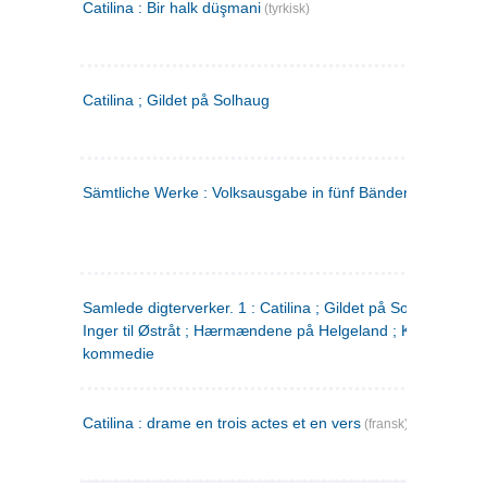
Catilina : Bir halk düşmani
(tyrkisk)
Catilina ; Gildet på Solhaug
Sämtliche Werke : Volksausgabe in fünf Bänden
(tysk)
Samlede digterverker. 1 : Catilina ; Gildet på Solhaug ; Fru
Inger til Østråt ; Hærmændene på Helgeland ; Kjærlighede
kommedie
Catilina : drame en trois actes et en vers
(fransk)