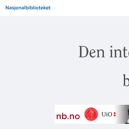
Den int
b