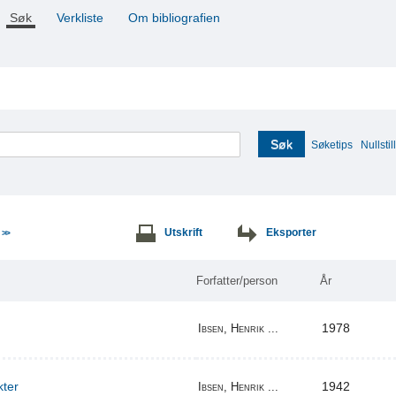
Søk
Verkliste
Om bibliografien
Søk
Søketips
Nullstill
e
Utskrift
Eksporter
>>
Forfatter/person
År
1978
Ibsen, Henrik ...
kter
1942
Ibsen, Henrik ...