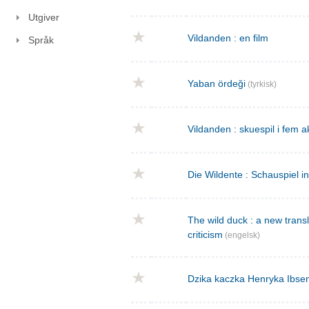
Utgiver
Vildanden : en film
Språk
Yaban ördeği
(tyrkisk)
Vildanden : skuespil i fem a
Die Wildente : Schauspiel i
The wild duck : a new transla
criticism
(engelsk)
Dzika kaczka Henryka Ibse