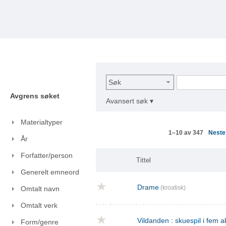
Søk
Avgrens søket
Avansert søk ▾
Materialtyper
Nest
1–10 av 347
År
Forfatter/person
Tittel
Generelt emneord
Drame
(kroatisk)
Omtalt navn
Omtalt verk
Vildanden : skuespil i fem a
Form/genre