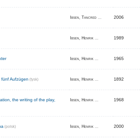
2006
Ibsen, Tancred ...
1989
Ibsen, Henrik ...
kter
1965
Ibsen, Henrik ...
n fünf Aufzügen
1892
Ibsen, Henrik ...
(tysk)
tion, the writing of the play,
1968
Ibsen, Henrik ...
na
2000
Ibsen, Henrik ...
(polsk)