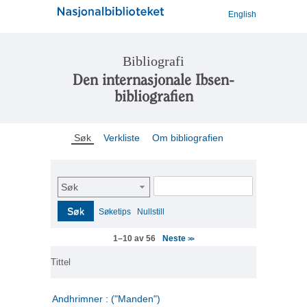
English
Bibliografi
Den internasjonale Ibsen-
bibliografien
Søk
Verkliste
Om bibliografien
Søk
Søk
Søketips
Nullstill
Neste
1–10 av 56
>>
Tittel
Andhrimner : ("Manden")