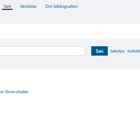
Søk
Verkliste
Om bibliografien
Søk
Søketips
Nullstill
for Ibsen-studier