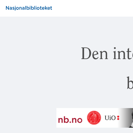
Den int
b