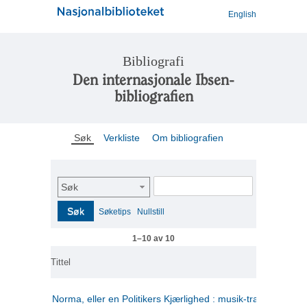
English
Bibliografi
Den internasjonale Ibsen-
bibliografien
Søk
Verkliste
Om bibliografien
Søk
Søk
Søketips
Nullstill
1–10 av 10
Tittel
Norma, eller en Politikers Kjærlighed : musik-tragedie i tre