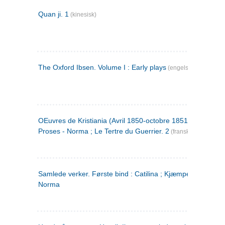
Quan ji. 1
(kinesisk)
The Oxford Ibsen. Volume I : Early plays
(engelsk)
OEuvres de Kristiania (Avril 1850-octobre 1851) : Poèmes 
Proses - Norma ; Le Tertre du Guerrier. 2
(fransk)
Samlede verker. Første bind : Catilina ; Kjæmpehøien ;
Norma