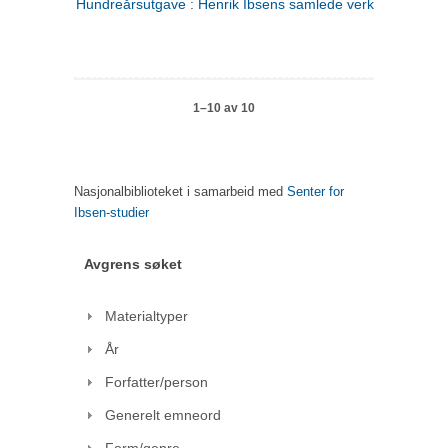
Hundreårsutgave : Henrik Ibsens samlede verker. 1
1–10 av 10
Nasjonalbiblioteket i samarbeid med
Senter for
Ibsen-studier
Avgrens søket
Materialtyper
År
Forfatter/person
Generelt emneord