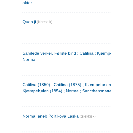
akter
Quan ji
(kinesisk)
Samlede verker. Første bind : Catilina ; Kjæmpehøien ;
Norma
Catilina (1850) ; Catilina (1875) ; Kjæmpehøien (1850) ;
Kjæmpehøien (1854) ; Norma ; Sancthansnatten
Norma, aneb Politikova Laska
(tsjekkisk)