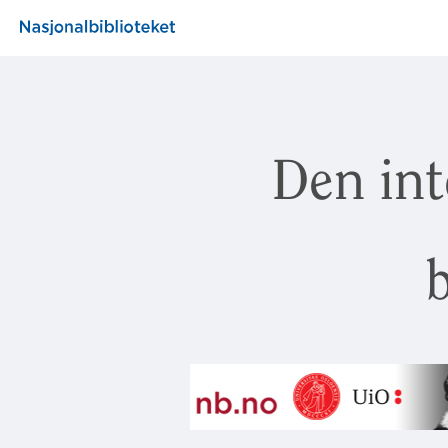
Den int
b