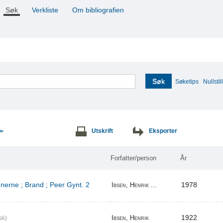
Søk
Verkliste
Om bibliografien
Søk
Søketips
Nullstill
Utskrift
Eksporter
>>
Forfatter/person
År
erne ; Brand ; Peer Gynt. 2
1978
Ibsen, Henrik ...
1922
Ibsen, Henrik
sk)