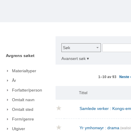
Søk
Avgrens søket
Avansert søk ▾
Materialtyper
Neste
1–10 av 93
År
Forfatter/person
Tittel
Omtalt navn
Samlede verker : Kongs-emn
Omtalt sted
Form/genre
Yr ymhonwyr : drama
(walisi
Utgiver