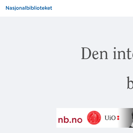
Den int
b