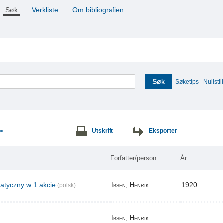
Søk
Verkliste
Om bibliografien
Søk
Søketips
Nullstill
Utskrift
Eksporter
>>
Forfatter/person
År
tyczny w 1 akcie
1920
Ibsen, Henrik ...
(polsk)
Ibsen, Henrik ...