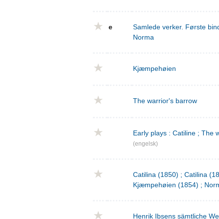
e
Samlede verker. Første bind
Norma
Kjæmpehøien
The warrior's barrow
Early plays : Catiline ; The 
(engelsk)
Catilina (1850) ; Catilina (
Kjæmpehøien (1854) ; Norm
Henrik Ibsens sämtliche We