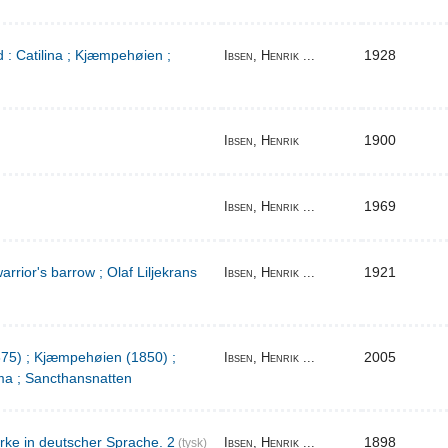
 : Catilina ; Kjæmpehøien ;
1928
Ibsen, Henrik ...
1900
Ibsen, Henrik
1969
Ibsen, Henrik ...
warrior's barrow ; Olaf Liljekrans
1921
Ibsen, Henrik ...
1875) ; Kjæmpehøien (1850) ;
2005
Ibsen, Henrik ...
a ; Sancthansnatten
rke in deutscher Sprache. 2
1898
Ibsen, Henrik ...
(tysk)