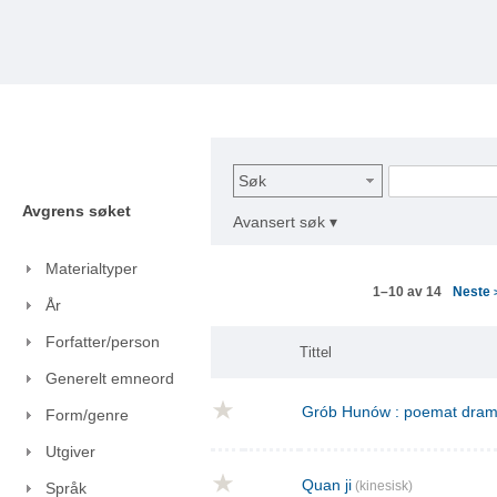
Søk
Avgrens søket
Avansert søk ▾
Materialtyper
Neste
1–10 av 14
År
Forfatter/person
Tittel
Generelt emneord
Grób Hunów : poemat drama
Form/genre
Utgiver
Quan ji
(kinesisk)
Språk