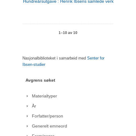
Hundreårsutgave : Henrik Ibsens samlede verker. 1
1–10 av 10
Nasjonalbiblioteket i samarbeid med
Senter for
Ibsen-studier
Avgrens søket
Materialtyper
År
Forfatter/person
Generelt emneord