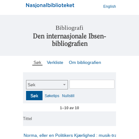
English
Bibliografi
Den internasjonale Ibsen-
bibliografien
Søk
Verkliste
Om bibliografien
Søk
Søk
Søketips
Nullstill
1–10 av 10
Tittel
Norma, eller en Politikers Kjærlighed : musik-tragedie i tre