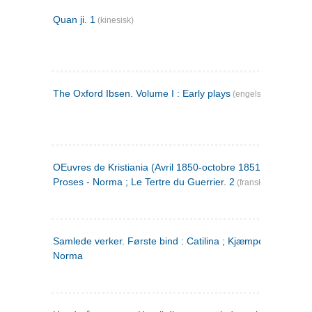
Quan ji. 1
(kinesisk)
The Oxford Ibsen. Volume I : Early plays
(engelsk)
OEuvres de Kristiania (Avril 1850-octobre 1851) : Poèmes 
Proses - Norma ; Le Tertre du Guerrier. 2
(fransk)
Samlede verker. Første bind : Catilina ; Kjæmpehøien ;
Norma