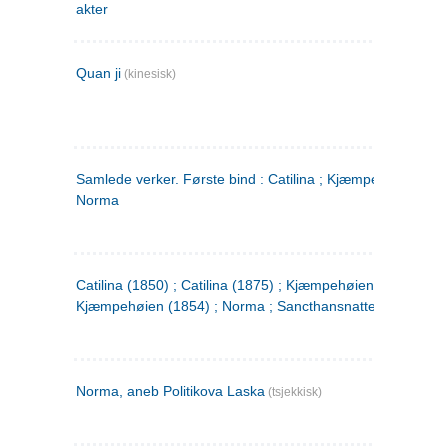
akter
Quan ji
(kinesisk)
Samlede verker. Første bind : Catilina ; Kjæmpehøien ;
Norma
Catilina (1850) ; Catilina (1875) ; Kjæmpehøien (1850) ;
Kjæmpehøien (1854) ; Norma ; Sancthansnatten
Norma, aneb Politikova Laska
(tsjekkisk)