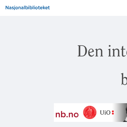
Den int
b