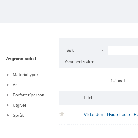
Søk
Avgrens søket
Avansert søk ▾
Materialtyper
1–1 av 1
År
Forfatter/person
Tittel
Utgiver
Vildanden ; Hvide heste ; 
Språk