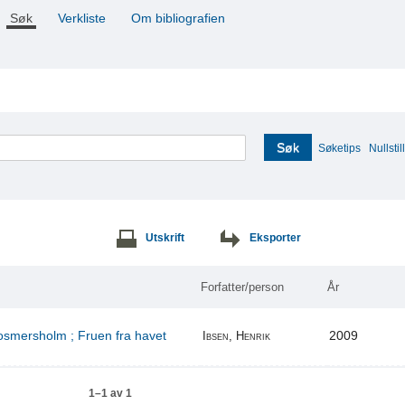
Søk
Verkliste
Om bibliografien
Søk
Søketips
Nullstill
Utskrift
Eksporter
Forfatter/person
År
Rosmersholm ; Fruen fra havet
2009
Ibsen, Henrik
1–1 av 1