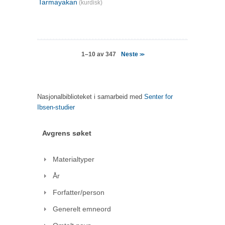
Tarmayakan
(kurdisk)
Neste
1–10 av 347
>>
Nasjonalbiblioteket i samarbeid med
Senter for
Ibsen-studier
Avgrens søket
Materialtyper
År
Forfatter/person
Generelt emneord