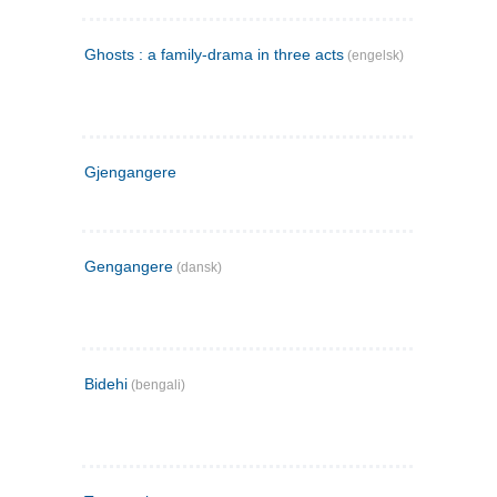
Ghosts : a family-drama in three acts
(engelsk)
Gjengangere
Gengangere
(dansk)
Bidehi
(bengali)