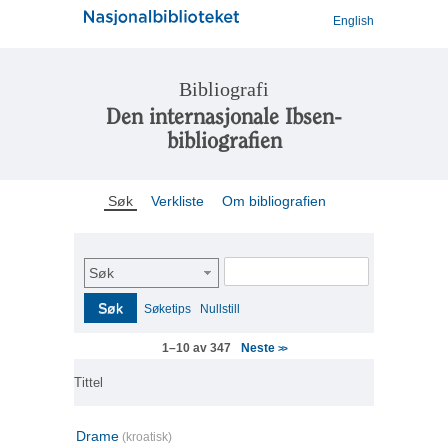
English
Bibliografi
Den internasjonale Ibsen-
bibliografien
Søk
Verkliste
Om bibliografien
Søk
Søk
Søketips
Nullstill
Neste
1–10 av 347
>>
Tittel
Drame
(kroatisk)