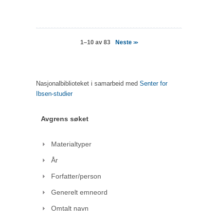
Neste
1–10 av 83
>>
Nasjonalbiblioteket i samarbeid med
Senter for
Ibsen-studier
Avgrens søket
Materialtyper
År
Forfatter/person
Generelt emneord
Omtalt navn