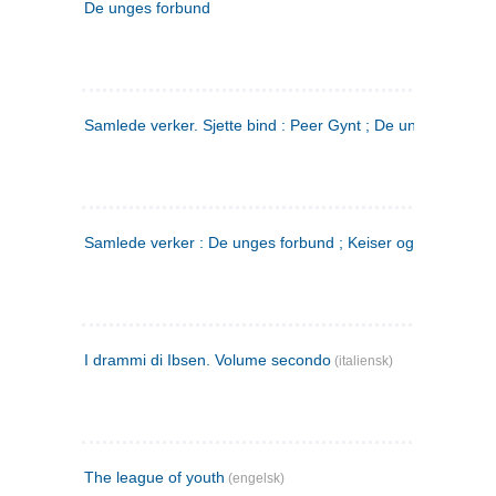
De unges forbund
Samlede verker. Sjette bind : Peer Gynt ; De unges Forbu
Samlede verker : De unges forbund ; Keiser og Galilæer. 3
I drammi di Ibsen. Volume secondo
(italiensk)
The league of youth
(engelsk)