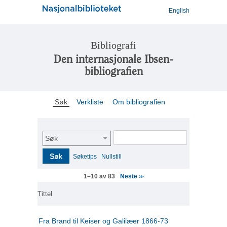
English
Bibliografi
Den internasjonale Ibsen-
bibliografien
Søk
Verkliste
Om bibliografien
Søk
Søk
Søketips
Nullstill
Neste
1–10 av 83
>>
Tittel
Fra Brand til Keiser og Galilæer 1866-73