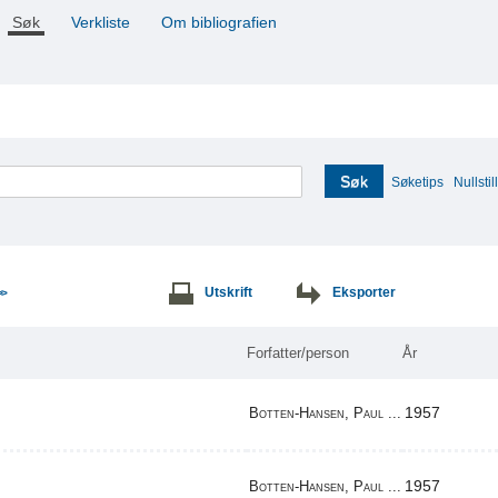
Søk
Verkliste
Om bibliografien
Søk
Søketips
Nullstill
Utskrift
Eksporter
>>
Forfatter/person
År
1957
Botten-Hansen, Paul ...
1957
Botten-Hansen, Paul ...