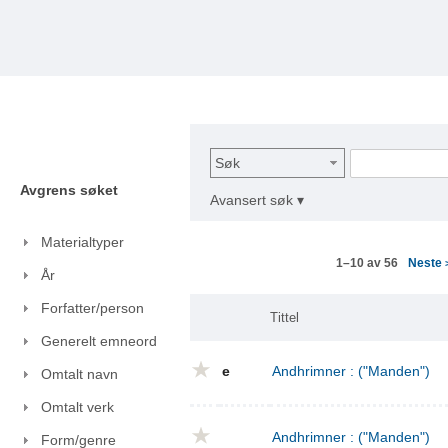
Søk
Avgrens søket
Avansert søk ▾
Materialtyper
Neste
1–10 av 56
År
Forfatter/person
Tittel
Generelt emneord
e
Andhrimner : ("Manden")
Omtalt navn
Omtalt verk
Andhrimner : ("Manden")
Form/genre