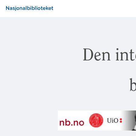
Den int
b