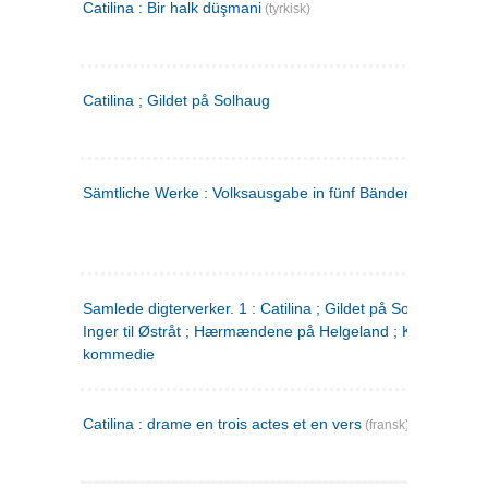
Catilina : Bir halk düşmani
(tyrkisk)
Catilina ; Gildet på Solhaug
Sämtliche Werke : Volksausgabe in fünf Bänden
(tysk)
Samlede digterverker. 1 : Catilina ; Gildet på Solhaug ; Fru
Inger til Østråt ; Hærmændene på Helgeland ; Kjærlighede
kommedie
Catilina : drame en trois actes et en vers
(fransk)