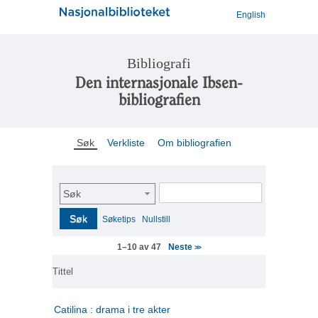
English
Bibliografi
Den internasjonale Ibsen-
bibliografien
Søk
Verkliste
Om bibliografien
Søk
Søk
Søketips
Nullstill
Neste
1–10 av 47
>>
Tittel
Catilina : drama i tre akter