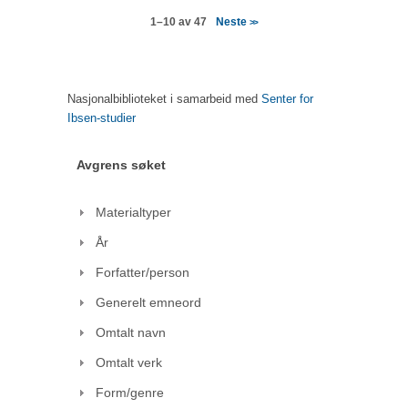
Neste
1–10 av 47
>>
Nasjonalbiblioteket i samarbeid med
Senter for
Ibsen-studier
Avgrens søket
Materialtyper
År
Forfatter/person
Generelt emneord
Omtalt navn
Omtalt verk
Form/genre