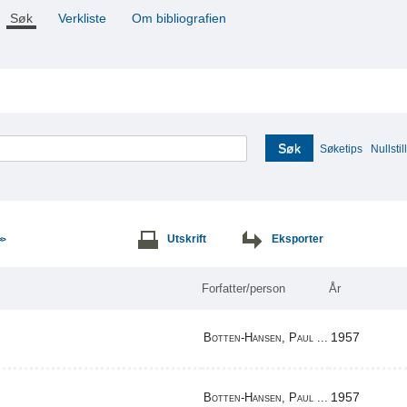
Søk
Verkliste
Om bibliografien
Søk
Søketips
Nullstill
Utskrift
Eksporter
>>
Forfatter/person
År
1957
Botten-Hansen, Paul ...
1957
Botten-Hansen, Paul ...