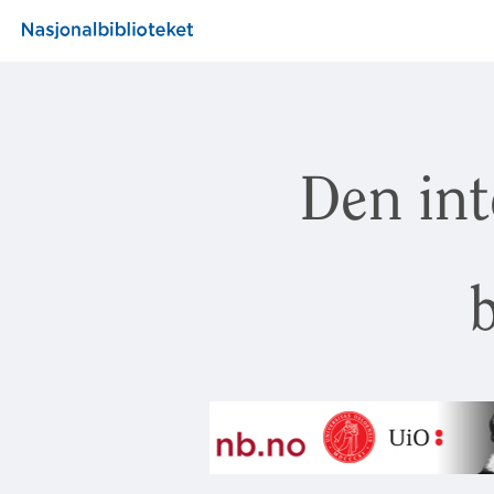
Den int
b