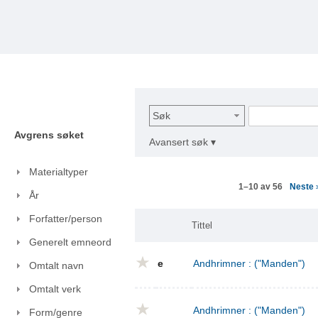
Søk
Avgrens søket
Avansert søk ▾
Materialtyper
Neste
1–10 av 56
År
Forfatter/person
Tittel
Generelt emneord
e
Andhrimner : ("Manden")
Omtalt navn
Omtalt verk
Andhrimner : ("Manden")
Form/genre