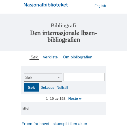
English
Bibliografi
Den internasjonale Ibsen-
bibliografien
Søk
Verkliste
Om bibliografien
Søk
Søk
Søketips
Nullstill
Neste
1–10 av 192
>>
Tittel
Fruen fra havet : skuespil i fem akter