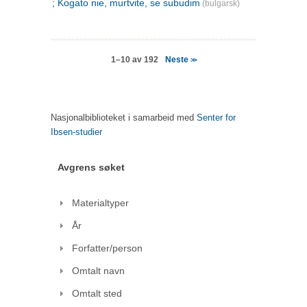
; Kogato nie, murtvite, se subudim
(bulgarsk)
Neste
1–10 av 192
>>
Nasjonalbiblioteket i samarbeid med
Senter for
Ibsen-studier
Avgrens søket
Materialtyper
År
Forfatter/person
Omtalt navn
Omtalt sted