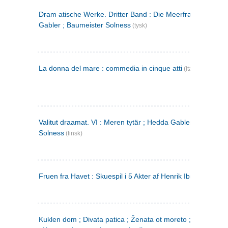
Dram atische Werke. Dritter Band : Die Meerfrau ; Hedda
Gabler ; Baumeister Solness
(tysk)
La donna del mare : commedia in cinque atti
(italiensk)
Valitut draamat. VI : Meren tytär ; Hedda Gabler ; Rakentaj
Solness
(finsk)
Fruen fra Havet : Skuespil i 5 Akter af Henrik Ibsen
Kuklen dom ; Divata patica ; Ženata ot moreto ; Malkijat Ejo