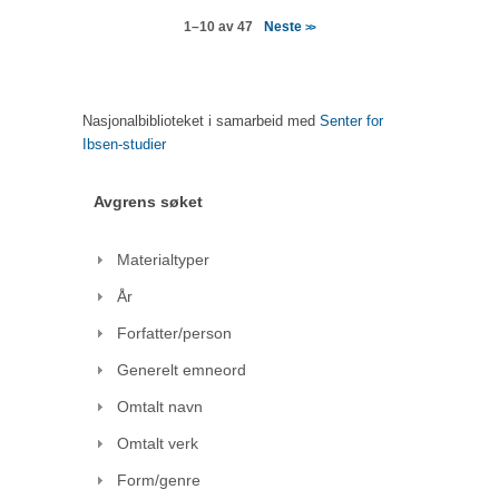
Neste
1–10 av 47
>>
Nasjonalbiblioteket i samarbeid med
Senter for
Ibsen-studier
Avgrens søket
Materialtyper
År
Forfatter/person
Generelt emneord
Omtalt navn
Omtalt verk
Form/genre