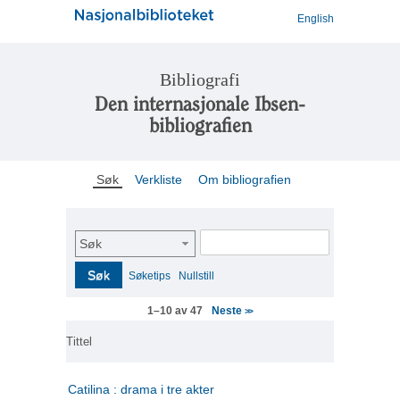
English
Bibliografi
Den internasjonale Ibsen-
bibliografien
Søk
Verkliste
Om bibliografien
Søk
Søk
Søketips
Nullstill
Neste
1–10 av 47
>>
Tittel
Catilina : drama i tre akter