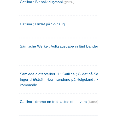
Catilina : Bir halk düşmani
(tyrkisk)
Catilina ; Gildet på Solhaug
Sämtliche Werke : Volksausgabe in fünf Bänden
(tysk)
Samlede digterverker. 1 : Catilina ; Gildet på Solhaug ; Fru
Inger til Østråt ; Hærmændene på Helgeland ; Kjærlighede
kommedie
Catilina : drame en trois actes et en vers
(fransk)