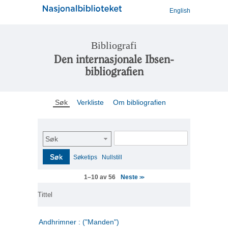
English
Bibliografi
Den internasjonale Ibsen-
bibliografien
Søk
Verkliste
Om bibliografien
Søk
Søk
Søketips
Nullstill
Neste
1–10 av 56
>>
Tittel
Andhrimner : ("Manden")