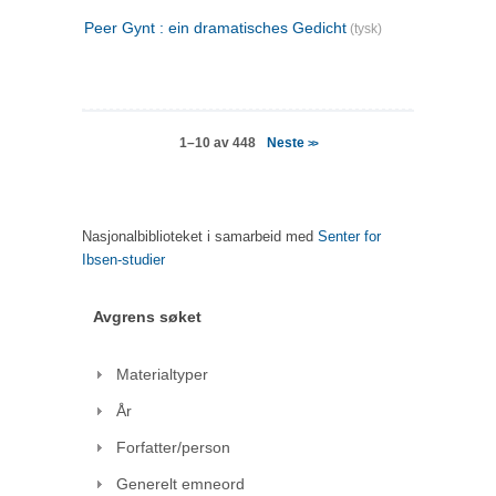
Peer Gynt : ein dramatisches Gedicht
(tysk)
Neste
1–10 av 448
>>
Nasjonalbiblioteket i samarbeid med
Senter for
Ibsen-studier
Avgrens søket
Materialtyper
År
Forfatter/person
Generelt emneord