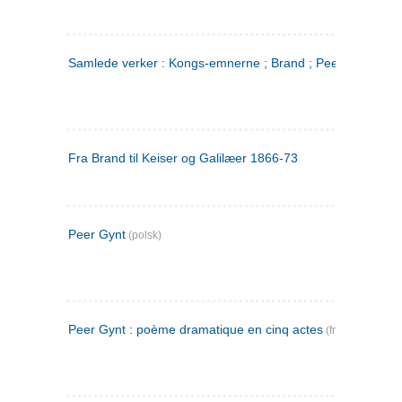
Samlede verker : Kongs-emnerne ; Brand ; Peer Gynt. 2
Fra Brand til Keiser og Galilæer 1866-73
Peer Gynt
(polsk)
Peer Gynt : poème dramatique en cinq actes
(fransk)