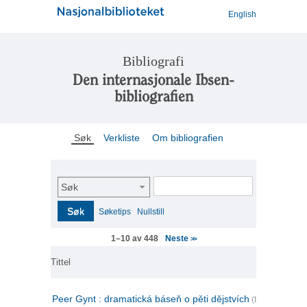
English
Bibliografi
Den internasjonale Ibsen-
bibliografien
Søk
Verkliste
Om bibliografien
Søk
Søk
Søketips
Nullstill
Neste
1–10 av 448
>>
Tittel
Peer Gynt : dramatická báseň o pěti dějstvích
(tsjekkisk)