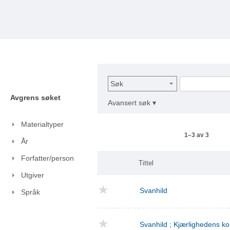
Søk
Avgrens søket
Avansert søk ▾
Materialtyper
1–3 av 3
År
Forfatter/person
Tittel
Utgiver
Svanhild
Språk
Svanhild ; Kjærlighedens 