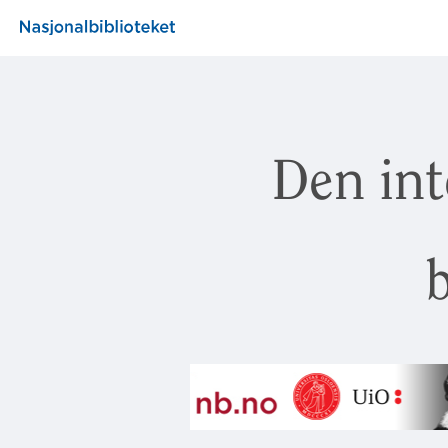
Den int
b