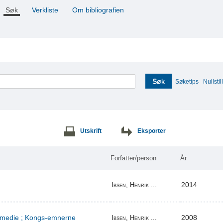
Søk
Verkliste
Om bibliografien
Søk
Søketips
Nullstill
Utskrift
Eksporter
Forfatter/person
År
2014
Ibsen, Henrik ...
komedie ; Kongs-emnerne
2008
Ibsen, Henrik ...