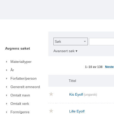
Søk
Avgrens søket
Avansert søk ▾
Materialtyper
Nest
1–10 av 138
År
Forfatter/person
Tittel
Generelt emneord
Kis Eyolf
(ungarsk)
Omtalt navn
Omtalt verk
Lille Eyolf
Form/genre