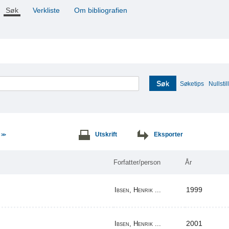
Søk
Verkliste
Om bibliografien
Søk
Søketips
Nullstill
e
Utskrift
Eksporter
>>
Forfatter/person
År
1999
Ibsen, Henrik ...
2001
Ibsen, Henrik ...