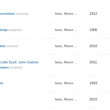
elvonásban
1912
Ibsen, Henrik ...
(ungarsk)
stvija
1906
Ibsen, Henrik ...
(bulgarsk)
akter
2010
Ibsen, Henrik ...
(svensk)
Little Eyolf, John Gabriel
2011
Ibsen, Henrik ...
waken
(engelsk)
ter
1993
Ibsen, Henrik
2015
Ibsen, Henrik ...