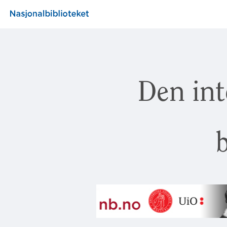
Den int
b