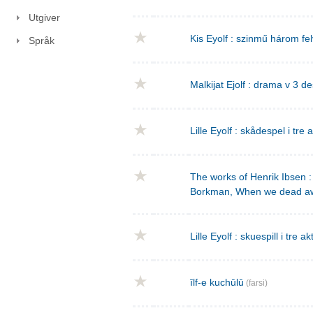
Utgiver
Kis Eyolf : szinmű három f
Språk
Malkijat Ejolf : drama v 3 de
Lille Eyolf : skådespel i tre 
The works of Henrik Ibsen : 
Borkman, When we dead a
Lille Eyolf : skuespill i tre ak
īlf-e kuchūlū
(farsi)