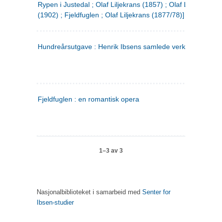
Rypen i Justedal ; Olaf Liljekrans (1857) ; Olaf Liljekrans
(1902) ; Fjeldfuglen ; Olaf Liljekrans (1877/78)]
Hundreårsutgave : Henrik Ibsens samlede verker. 3
Fjeldfuglen : en romantisk opera
1–3 av 3
Nasjonalbiblioteket i samarbeid med
Senter for
Ibsen-studier