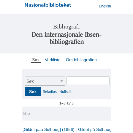
English
Bibliografi
Den internasjonale Ibsen-
bibliografien
Søk
Verkliste
Om bibliografien
Søk
Søk
Søketips
Nullstill
1–3 av 3
Tittel
[Gildet paa Solhoug] (1856) ; Gildet på Solhaug (1883) ;