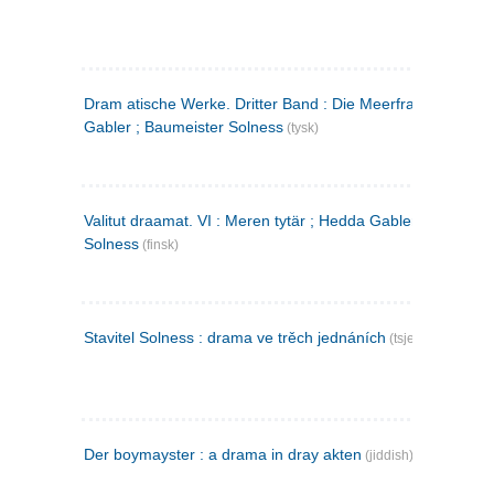
Dram atische Werke. Dritter Band : Die Meerfrau ; Hedda
Gabler ; Baumeister Solness
(tysk)
Valitut draamat. VI : Meren tytär ; Hedda Gabler ; Rakentaj
Solness
(finsk)
Stavitel Solness : drama ve trěch jednáních
(tsjekkisk)
Der boymayster : a drama in dray akten
(jiddish)