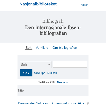
English
Bibliografi
Den internasjonale Ibsen-
bibliografien
Søk
Verkliste
Om bibliografien
Søk
Søk
Søketips
Nullstill
Neste
1–10 av 218
>>
Tittel
Baumeister Solness : Schauspiel in drei Akten
(tysk)