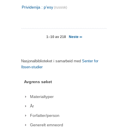
Prividenija : p'esy
(russisk)
Neste
1–10 av 218
>>
Nasjonalbiblioteket i samarbeid med
Senter for
Ibsen-studier
Avgrens søket
Materialtyper
År
Forfatter/person
Generelt emneord