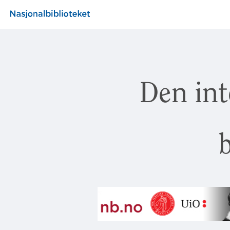
Den int
b