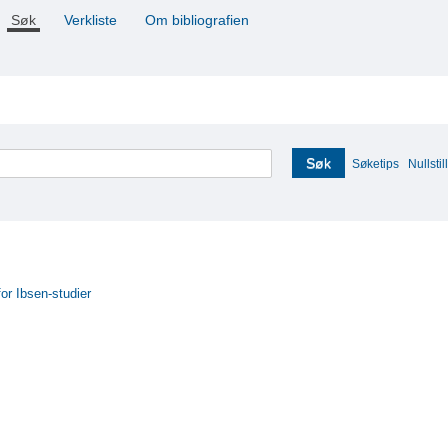
Søk
Verkliste
Om bibliografien
Søk
Søketips
Nullstill
for Ibsen-studier