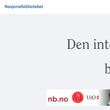
Den int
b