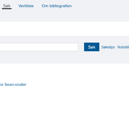
Søk
Verkliste
Om bibliografien
Søk
Søketips
Nullstill
for Ibsen-studier