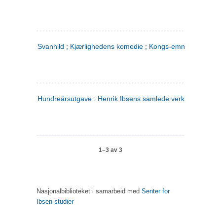
Svanhild ; Kjærlighedens komedie ; Kongs-emnerne
Hundreårsutgave : Henrik Ibsens samlede verker. 4
1–3 av 3
Nasjonalbiblioteket i samarbeid med
Senter for
Ibsen-studier