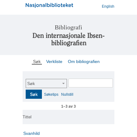
English
Bibliografi
Den internasjonale Ibsen-
bibliografien
Søk
Verkliste
Om bibliografien
Søk
Søk
Søketips
Nullstill
1–3 av 3
Tittel
Svanhild