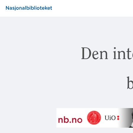
Den int
b