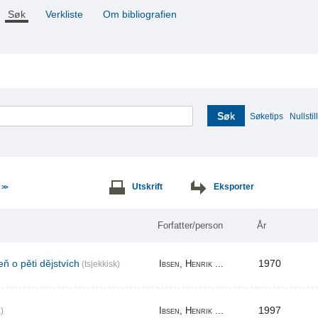
Søk
Verkliste
Om bibliografien
Søk
Søketips
Nullstill
e
Utskrift
Eksporter
>>
Forfatter/person
År
ň o pěti dějstvích
1970
Ibsen, Henrik ...
(tsjekkisk)
1997
Ibsen, Henrik ...
)