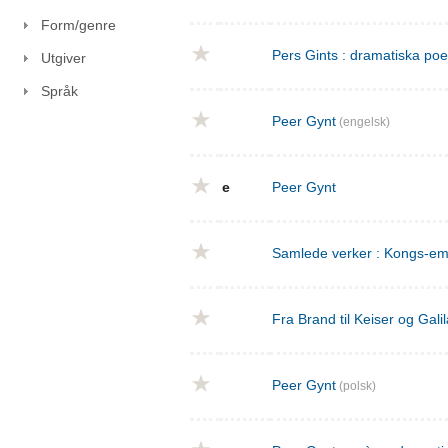
Form/genre
Pers Gints : dramatiska po
Utgiver
Språk
Peer Gynt
(engelsk)
e
Peer Gynt
Samlede verker : Kongs-emn
Fra Brand til Keiser og Gal
Peer Gynt
(polsk)