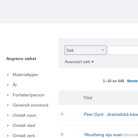
Søk
Avgrens søket
Avansert søk ▾
Materialtyper
Nest
1–10 av 448
År
Forfatter/person
Tittel
Generelt emneord
Peer Gynt : dramatická báse
Omtalt navn
Omtalt sted
Yibusheng xiju xuan
(kinesisk
Omtalt verk