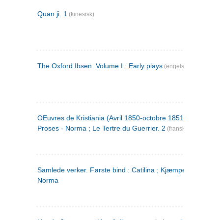
Quan ji. 1
(kinesisk)
The Oxford Ibsen. Volume I : Early plays
(engelsk)
OEuvres de Kristiania (Avril 1850-octobre 1851) : Poèmes 
Proses - Norma ; Le Tertre du Guerrier. 2
(fransk)
Samlede verker. Første bind : Catilina ; Kjæmpehøien ;
Norma