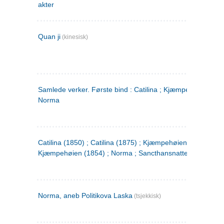
akter
Quan ji
(kinesisk)
Samlede verker. Første bind : Catilina ; Kjæmpehøien ;
Norma
Catilina (1850) ; Catilina (1875) ; Kjæmpehøien (1850) ;
Kjæmpehøien (1854) ; Norma ; Sancthansnatten
Norma, aneb Politikova Laska
(tsjekkisk)