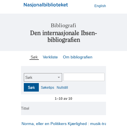
English
Bibliografi
Den internasjonale Ibsen-
bibliografien
Søk
Verkliste
Om bibliografien
Søk
Søk
Søketips
Nullstill
1–10 av 10
Tittel
Norma, eller en Politikers Kjærlighed : musik-tragedie i tre