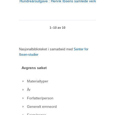
Hundreårsutgave : Henrik Ibsens samlede verker. 1
1–10 av 10
Nasjonalbiblioteket i samarbeid med
Senter for
Ibsen-studier
Avgrens søket
Materialtyper
År
Forfatter/person
Generelt emneord