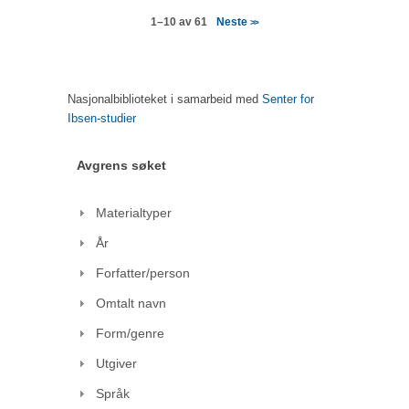
Neste
1–10 av 61
>>
Nasjonalbiblioteket i samarbeid med
Senter for
Ibsen-studier
Avgrens søket
Materialtyper
År
Forfatter/person
Omtalt navn
Form/genre
Utgiver
Språk