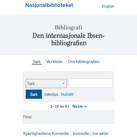
English
Bibliografi
Den internasjonale Ibsen-
bibliografien
Søk
Verkliste
Om bibliografien
Søk
Søk
Søketips
Nullstill
Neste
1–10 av 61
>>
Tittel
Kjærlighedens Komedie : komedie i tre akter