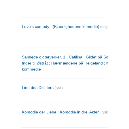
Love's comedy : (Kjaerlighedens komedie)
(engelsk)
Samlede digterverker. 1 : Catilina ; Gildet på Solhaug ; Fru
Inger til Østråt ; Hærmændene på Helgeland ; Kjærlighede
kommedie
Lied des Dichters
(tysk)
Komödie der Liebe : Komödie in drei Akten
(tysk)