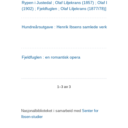
Rypen i Justedal ; Olaf Liljekrans (1857) ; Olaf Liljekrans
(1902) ; Fjeldfuglen ; Olaf Liljekrans (1877/78)]
Hundreårsutgave : Henrik Ibsens samlede verker. 3
Fjeldfuglen : en romantisk opera
1–3 av 3
Nasjonalbiblioteket i samarbeid med
Senter for
Ibsen-studier