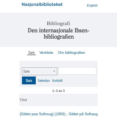
English
Bibliografi
Den internasjonale Ibsen-
bibliografien
Søk
Verkliste
Om bibliografien
Søk
Søk
Søketips
Nullstill
1–3 av 3
Tittel
[Gildet paa Solhoug] (1856) ; Gildet på Solhaug (1883) ;