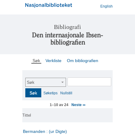
English
Bibliografi
Den internasjonale Ibsen-
bibliografien
Søk
Verkliste
Om bibliografien
Søk
Søk
Søketips
Nullstill
Neste
1–10 av 24
>>
Tittel
Bermanden : (ur Digte)