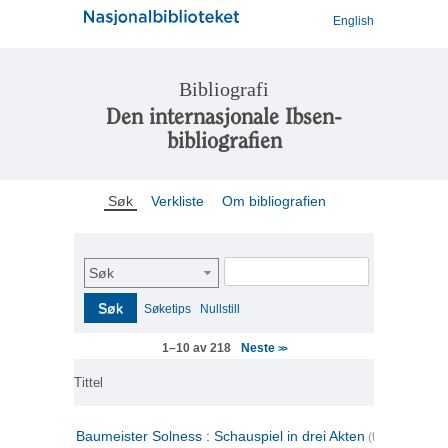
English
Bibliografi
Den internasjonale Ibsen-
bibliografien
Søk
Verkliste
Om bibliografien
Søk
Søk
Søketips
Nullstill
Neste
1–10 av 218
>>
Tittel
Baumeister Solness : Schauspiel in drei Akten
(tysk)