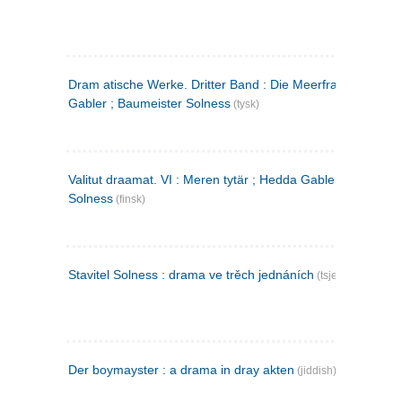
Dram atische Werke. Dritter Band : Die Meerfrau ; Hedda
Gabler ; Baumeister Solness
(tysk)
Valitut draamat. VI : Meren tytär ; Hedda Gabler ; Rakentaj
Solness
(finsk)
Stavitel Solness : drama ve trěch jednáních
(tsjekkisk)
Der boymayster : a drama in dray akten
(jiddish)