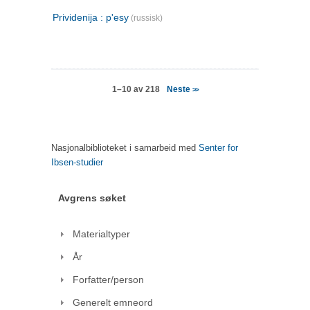
Prividenija : p'esy
(russisk)
Neste
1–10 av 218
>>
Nasjonalbiblioteket i samarbeid med
Senter for
Ibsen-studier
Avgrens søket
Materialtyper
År
Forfatter/person
Generelt emneord