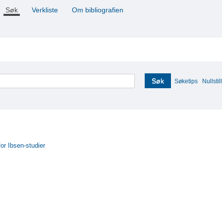
Søk
Verkliste
Om bibliografien
Søk
Søketips
Nullstill
for Ibsen-studier