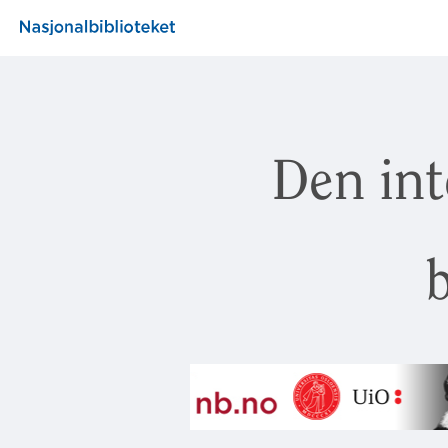
Den int
b