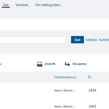
Søk
Verkliste
Om bibliografien
Søk
Søketips
Nullstill
Utskrift
Eksporter
>>
Forfatter/person
År
1918
Ibsen, Henrik ...
1902
Ibsen, Henrik ...