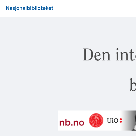
Den int
b