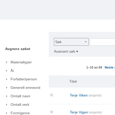
Søk
Avgrens søket
Avansert søk ▾
Materialtyper
Neste
1–10 av 69
År
Forfatter/person
Tittel
Generelt emneord
Terje Viken
(engelsk)
Omtalt navn
Omtalt verk
Terje Vigen
(engelsk)
Form/genre