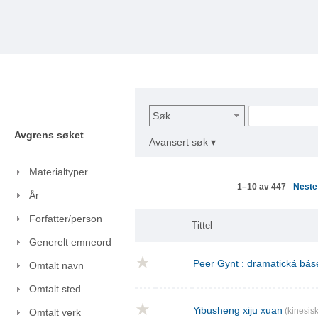
Søk
Avgrens søket
Avansert søk ▾
Materialtyper
Nest
1–10 av 447
År
Forfatter/person
Tittel
Generelt emneord
Peer Gynt : dramatická báse
Omtalt navn
Omtalt sted
Yibusheng xiju xuan
(kinesisk
Omtalt verk