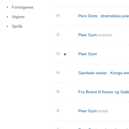
Form/genre
Pers Gints : dramatiska po
Utgiver
Språk
Peer Gynt
(engelsk)
e
Peer Gynt
Samlede verker : Kongs-emn
Fra Brand til Keiser og Gal
Peer Gynt
(polsk)