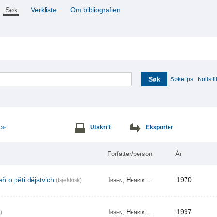
Søk
Verkliste
Om bibliografien
Søk
Søketips
Nullstill
e
Utskrift
Eksporter
>>
Forfatter/person
År
ň o pěti dějstvích
1970
Ibsen, Henrik ...
(tsjekkisk)
1997
Ibsen, Henrik ...
)