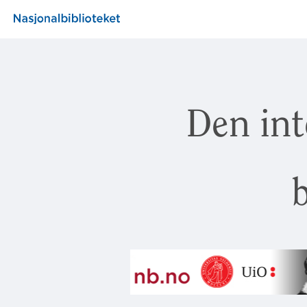
Den int
b