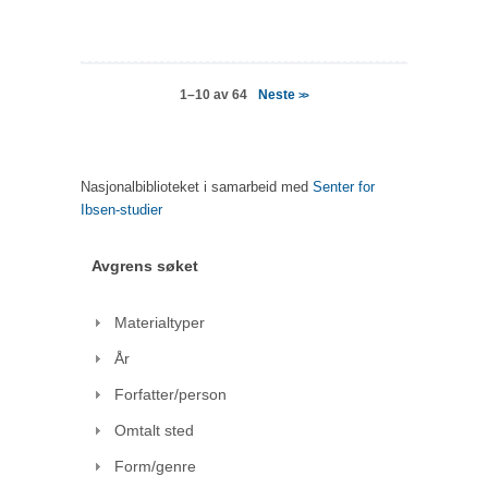
Neste
1–10 av 64
>>
Nasjonalbiblioteket i samarbeid med
Senter for
Ibsen-studier
Avgrens søket
Materialtyper
År
Forfatter/person
Omtalt sted
Form/genre