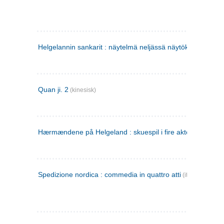
Helgelannin sankarit : näytelmä neljässä näytöksessä
(finsk
Quan ji. 2
(kinesisk)
Hærmændene på Helgeland : skuespil i fire akter
Spedizione nordica : commedia in quattro atti
(italiensk)