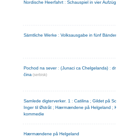
Nordische Heerfahrt : Schauspiel in vier Aufzügen
(tysk)
Sämtliche Werke : Volksausgabe in fünf Bänden
(tysk)
Pochod na sever : (Junaci ca Chelgelanda) : drama u četiri
čina
(serbisk)
Samlede digterverker. 1 : Catilina ; Gildet på Solhaug ; Fru
Inger til Østråt ; Hærmændene på Helgeland ; Kjærlighede
kommedie
Hærmændene på Helgeland