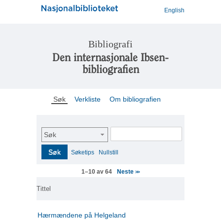
English
Bibliografi
Den internasjonale Ibsen-
bibliografien
Søk
Verkliste
Om bibliografien
Søk
Søk
Søketips
Nullstill
Neste
1–10 av 64
>>
Tittel
Hærmændene på Helgeland