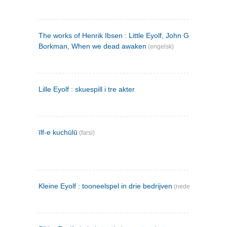
The works of Henrik Ibsen : Little Eyolf, John Gabriel
Borkman, When we dead awaken
(engelsk)
Lille Eyolf : skuespill i tre akter
īlf-e kuchūlū
(farsi)
Kleine Eyolf : tooneelspel in drie bedrijven
(nederlandsk)