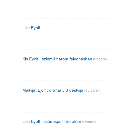
Lille Eyolf
Kis Eyolf : szinmű három felvonásban
(ungarsk)
Malkijat Ejolf : drama v 3 destvija
(bulgarsk)
Lille Eyolf : skådespel i tre akter
(svensk)