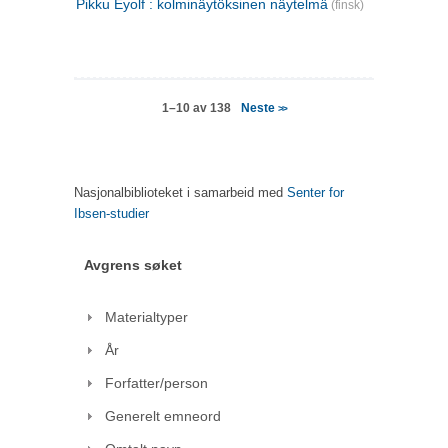
Pikku Eyolf : kolminäytöksinen näytelmä
(finsk)
Neste
1–10 av 138
>>
Nasjonalbiblioteket i samarbeid med
Senter for
Ibsen-studier
Avgrens søket
Materialtyper
År
Forfatter/person
Generelt emneord