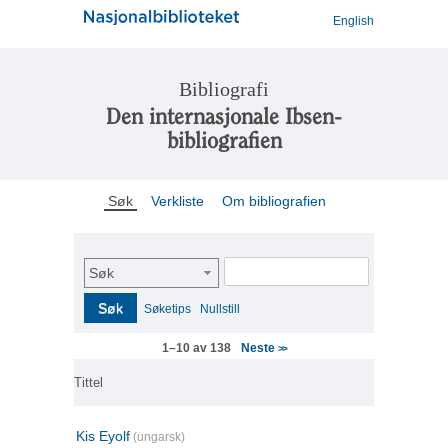
English
Bibliografi
Den internasjonale Ibsen-
bibliografien
Søk
Verkliste
Om bibliografien
Søk
Søk
Søketips
Nullstill
Neste
1–10 av 138
>>
Tittel
Kis Eyolf
(ungarsk)