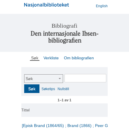
English
Bibliografi
Den internasjonale Ibsen-
bibliografien
Søk
Verkliste
Om bibliografien
Søk
Søk
Søketips
Nullstill
1–1 av 1
Tittel
[Episk Brand (1864/65) ; Brand (1866) ; Peer Gynt (1867)]