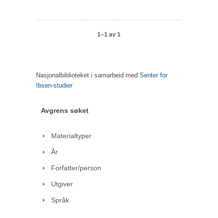
1–1 av 1
Nasjonalbiblioteket i samarbeid med
Senter for
Ibsen-studier
Avgrens søket
Materialtyper
År
Forfatter/person
Utgiver
Språk