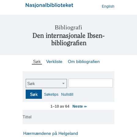
English
Bibliografi
Den internasjonale Ibsen-
bibliografien
Søk
Verkliste
Om bibliografien
Søk
Søk
Søketips
Nullstill
Neste
1–10 av 64
>>
Tittel
Hærmændene på Helgeland