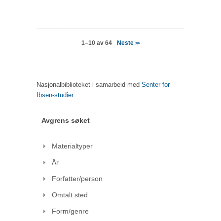
Neste
1–10 av 64
>>
Nasjonalbiblioteket i samarbeid med
Senter for
Ibsen-studier
Avgrens søket
Materialtyper
År
Forfatter/person
Omtalt sted
Form/genre