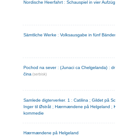
Nordische Heerfahrt : Schauspiel in vier Aufzügen
(tysk)
Sämtliche Werke : Volksausgabe in fünf Bänden
(tysk)
Pochod na sever : (Junaci ca Chelgelanda) : drama u četiri
čina
(serbisk)
Samlede digterverker. 1 : Catilina ; Gildet på Solhaug ; Fru
Inger til Østråt ; Hærmændene på Helgeland ; Kjærlighede
kommedie
Hærmændene på Helgeland