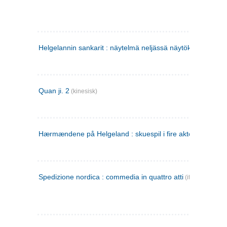
Helgelannin sankarit : näytelmä neljässä näytöksessä
(finsk
Quan ji. 2
(kinesisk)
Hærmændene på Helgeland : skuespil i fire akter
Spedizione nordica : commedia in quattro atti
(italiensk)