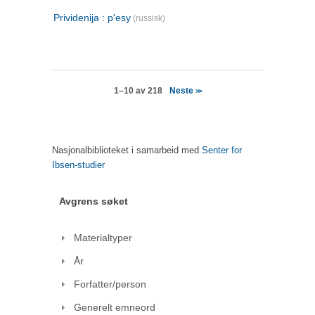
Prividenija : p'esy
(russisk)
Neste
1–10 av 218
>>
Nasjonalbiblioteket i samarbeid med
Senter for
Ibsen-studier
Avgrens søket
Materialtyper
År
Forfatter/person
Generelt emneord