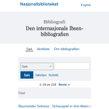
English
Bibliografi
Den internasjonale Ibsen-
bibliografien
Søk
Verkliste
Om bibliografien
Søk
Søk
Søketips
Nullstill
Neste
1–10 av 218
>>
Tittel
Baumeister Solness : Schauspiel in drei Akten
(tysk)