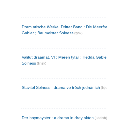
Dram atische Werke. Dritter Band : Die Meerfrau ; Hedda
Gabler ; Baumeister Solness
(tysk)
Valitut draamat. VI : Meren tytär ; Hedda Gabler ; Rakentaj
Solness
(finsk)
Stavitel Solness : drama ve trěch jednáních
(tsjekkisk)
Der boymayster : a drama in dray akten
(jiddish)