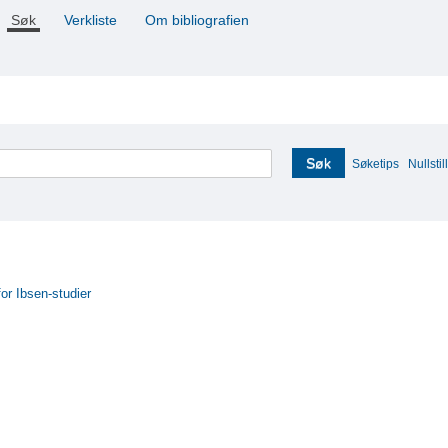
Søk
Verkliste
Om bibliografien
Søk
Søketips
Nullstill
for Ibsen-studier