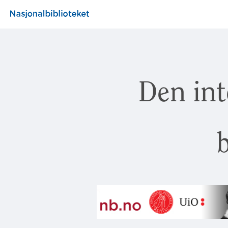
Den int
b