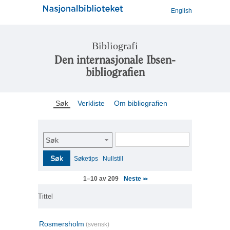
English
Bibliografi
Den internasjonale Ibsen-
bibliografien
Søk
Verkliste
Om bibliografien
Søk
Søk
Søketips
Nullstill
Neste
1–10 av 209
>>
Tittel
Rosmersholm
(svensk)