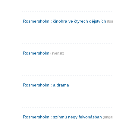
Rosmersholm : činohra ve čtyrech dějstvích
(tsjekkisk)
Rosmersholm
(svensk)
Rosmersholm : a drama
Rosmersholm : színmü négy felvonásban
(ungarsk)