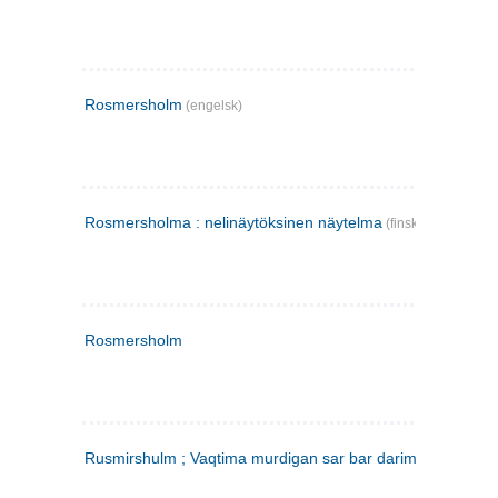
Rosmersholm
(engelsk)
Rosmersholma : nelinäytöksinen näytelma
(finsk)
Rosmersholm
Rusmirshulm ; Vaqtima murdigan sar bar darim
(farsi)