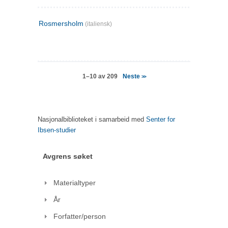
Rosmersholm
(italiensk)
Neste
1–10 av 209
>>
Nasjonalbiblioteket i samarbeid med
Senter for
Ibsen-studier
Avgrens søket
Materialtyper
År
Forfatter/person