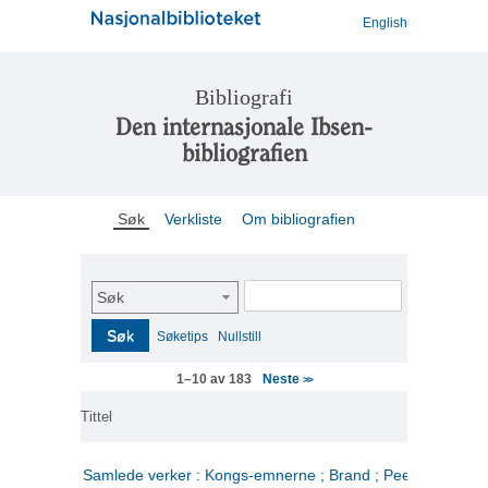
English
Bibliografi
Den internasjonale Ibsen-
bibliografien
Søk
Verkliste
Om bibliografien
Søk
Søk
Søketips
Nullstill
Neste
1–10 av 183
>>
Tittel
Samlede verker : Kongs-emnerne ; Brand ; Peer Gynt. 2