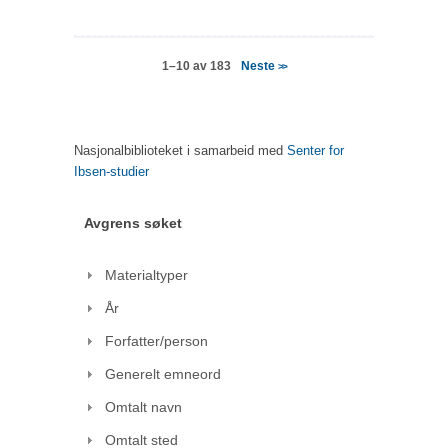
Neste
1–10 av 183
>>
Nasjonalbiblioteket i samarbeid med
Senter for
Ibsen-studier
Avgrens søket
Materialtyper
År
Forfatter/person
Generelt emneord
Omtalt navn
Omtalt sted