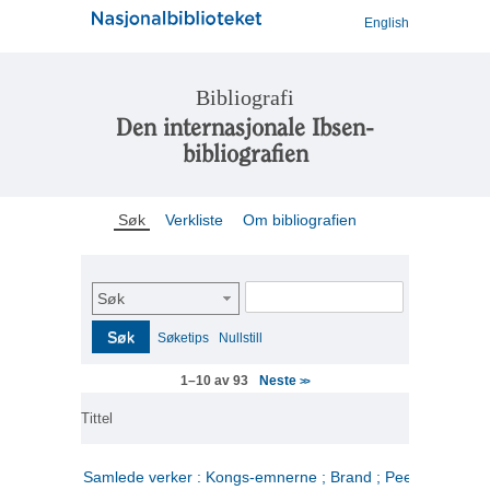
English
Bibliografi
Den internasjonale Ibsen-
bibliografien
Søk
Verkliste
Om bibliografien
Søk
Søk
Søketips
Nullstill
Neste
1–10 av 93
>>
Tittel
Samlede verker : Kongs-emnerne ; Brand ; Peer Gynt. 2