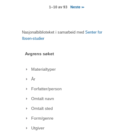
Neste
1–10 av 93
>>
Nasjonalbiblioteket i samarbeid med
Senter for
Ibsen-studier
Avgrens søket
Materialtyper
År
Forfatter/person
Omtalt navn
Omtalt sted
Form/genre
Utgiver