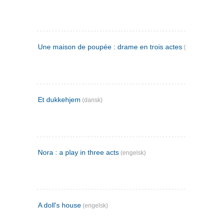
Une maison de poupée : drame en trois actes
(fransk)
Et dukkehjem
(dansk)
Nora : a play in three acts
(engelsk)
A doll's house
(engelsk)