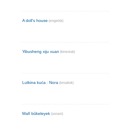
A doll's house
(engelsk)
Yibusheng xiju xuan
(kinesisk)
Lutkina kuća : Nora
(kroatisk)
Malî bûkeleyek
(sorani)