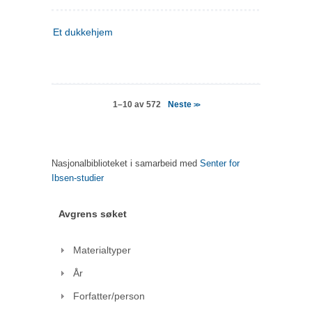
Et dukkehjem
Neste
1–10 av 572
>>
Nasjonalbiblioteket i samarbeid med
Senter for
Ibsen-studier
Avgrens søket
Materialtyper
År
Forfatter/person