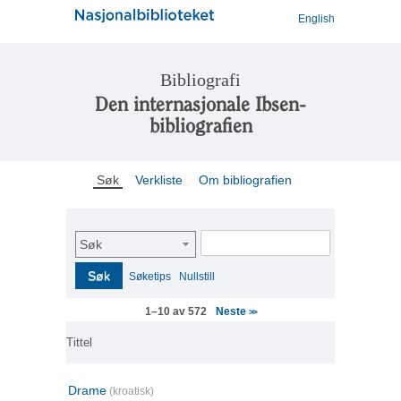
English
Bibliografi
Den internasjonale Ibsen-
bibliografien
Søk
Verkliste
Om bibliografien
Søk
Søk
Søketips
Nullstill
Neste
1–10 av 572
>>
Tittel
Drame
(kroatisk)