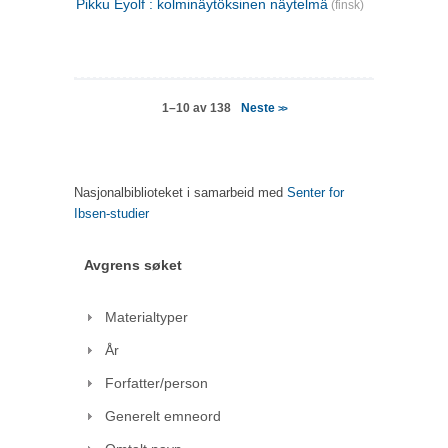
Pikku Eyolf : kolminäytöksinen näytelmä
(finsk)
Neste
1–10 av 138
>>
Nasjonalbiblioteket i samarbeid med
Senter for
Ibsen-studier
Avgrens søket
Materialtyper
År
Forfatter/person
Generelt emneord