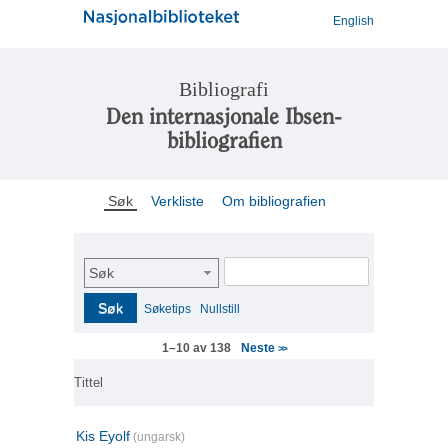
English
Bibliografi
Den internasjonale Ibsen-
bibliografien
Søk
Verkliste
Om bibliografien
Søk
Søk
Søketips
Nullstill
Neste
1–10 av 138
>>
Tittel
Kis Eyolf
(ungarsk)