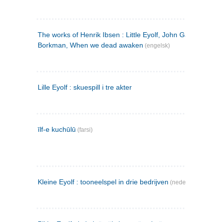
The works of Henrik Ibsen : Little Eyolf, John Gabriel
Borkman, When we dead awaken
(engelsk)
Lille Eyolf : skuespill i tre akter
īlf-e kuchūlū
(farsi)
Kleine Eyolf : tooneelspel in drie bedrijven
(nederlandsk)