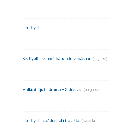
Lille Eyolf
Kis Eyolf : szinmű három felvonásban
(ungarsk)
Malkijat Ejolf : drama v 3 destvija
(bulgarsk)
Lille Eyolf : skådespel i tre akter
(svensk)