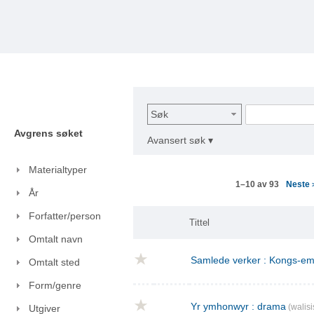
Søk
Avgrens søket
Avansert søk ▾
Materialtyper
Neste
1–10 av 93
År
Forfatter/person
Tittel
Omtalt navn
Samlede verker : Kongs-emn
Omtalt sted
Form/genre
Yr ymhonwyr : drama
(walisi
Utgiver