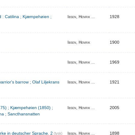
 : Catilina ; Kjæmpehøien ;
1928
Ibsen, Henrik ...
1900
Ibsen, Henrik
1969
Ibsen, Henrik ...
warrior's barrow ; Olaf Liljekrans
1921
Ibsen, Henrik ...
1875) ; Kjæmpehøien (1850) ;
2005
Ibsen, Henrik ...
a ; Sancthansnatten
rke in deutscher Sprache. 2
1898
Ibsen, Henrik ...
(tysk)