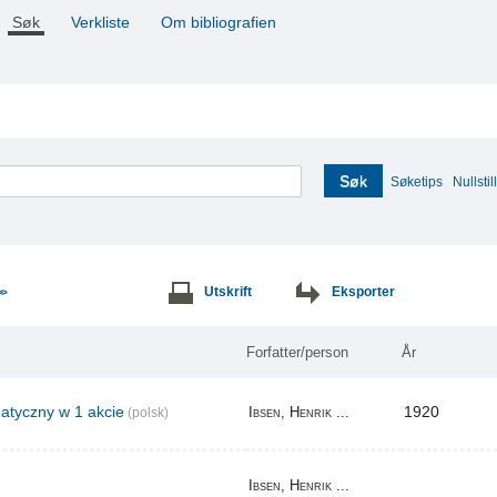
Søk
Verkliste
Om bibliografien
Søk
Søketips
Nullstill
Utskrift
Eksporter
>>
Forfatter/person
År
tyczny w 1 akcie
1920
Ibsen, Henrik ...
(polsk)
Ibsen, Henrik ...