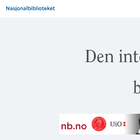
Den int
b