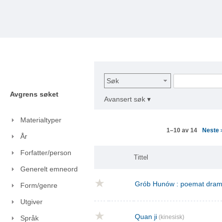
Søk
Avgrens søket
Avansert søk ▾
Materialtyper
Neste
1–10 av 14
År
Forfatter/person
Tittel
Generelt emneord
Grób Hunów : poemat drama
Form/genre
Utgiver
Quan ji
(kinesisk)
Språk