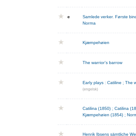
e
Samlede verker. Første bind
Norma
Kjæmpehøien
The warrior's barrow
Early plays : Catiline ; The 
(engelsk)
Catilina (1850) ; Catilina (
Kjæmpehøien (1854) ; Norm
Henrik Ibsens sämtliche We