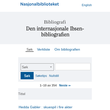
English
Bibliografi
Den internasjonale Ibsen-
bibliografien
Søk
Verkliste
Om bibliografien
Søk
Søk
Søketips
Nullstill
Neste
1–10 av 354
>>
Tittel
Hedda Gabler : skuespil i fire akter