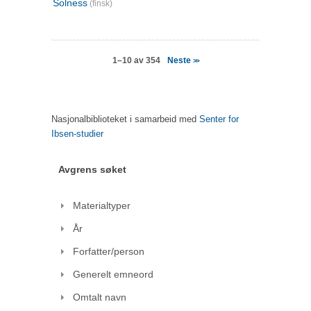
Solness
(finsk)
Neste
1–10 av 354
>>
Nasjonalbiblioteket i samarbeid med
Senter for
Ibsen-studier
Avgrens søket
Materialtyper
År
Forfatter/person
Generelt emneord
Omtalt navn