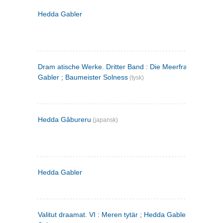
Hedda Gabler
Dram atische Werke. Dritter Band : Die Meerfrau ; Hedda
Gabler ; Baumeister Solness
(tysk)
Hedda Gâbureru
(japansk)
Hedda Gabler
Valitut draamat. VI : Meren tytär ; Hedda Gabler ; Rakentaj